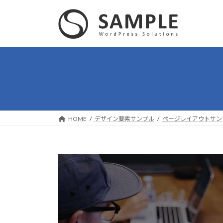
コ
ナ
ン
ビ
テ
ゲ
ン
ー
ツ
シ
へ
ョ
ス
ン
キ
に
ッ
移
プ
動
HOME
デザイン要素サンプル
ページレイアウトサン