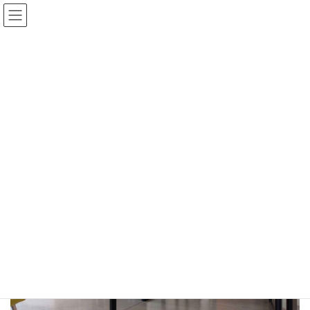
コ
ナ
ン
ビ
テ
ゲ
ン
ー
ツ
シ
へ
ョ
siteContentの上下余白を無し
ス
ン
キ
に
ッ
移
プ
動
HOME
デザイン要素サンプル
ページレイアウトサンプル
siteContentの上下余白を無し